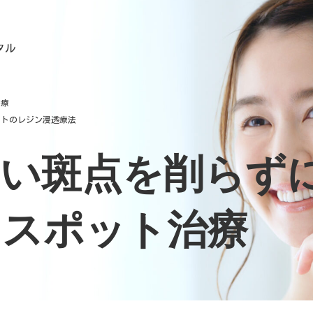
タル
治療
ットのレジン浸透療法
白い斑点を削らず
トスポット治療