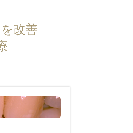
」を改善
療