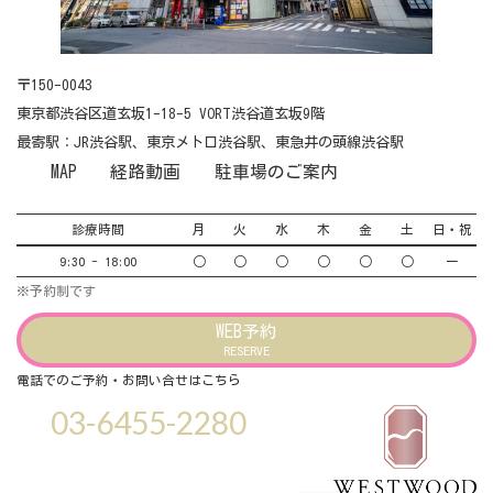
〒150-0043
東京都渋谷区道玄坂1-18-5 VORT渋谷道玄坂9階
最寄駅：JR渋谷駅、東京メトロ渋谷駅、東急井の頭線渋谷駅
MAP
経路動画
駐車場のご案内
診療時間
月
火
水
木
金
土
日・祝
9:30 - 18:00
○
○
○
○
○
○
ー
※予約制です
WEB予約
RESERVE
電話でのご予約・お問い合せはこちら
03-6455-2280