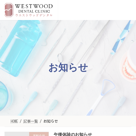
コ
ナ
ン
ビ
テ
ゲ
ン
ー
ツ
シ
へ
ョ
ス
ン
キ
に
ッ
移
プ
動
お知らせ
HOME
記事一覧
お知らせ
午後休診のお知らせ
お知らせ